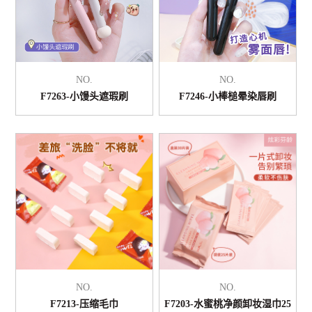
NO.
NO.
F7263-小馒头遮瑕刷
F7246-小棒槌晕染唇刷
NO.
NO.
F7213-压缩毛巾
F7203-水蜜桃净颜卸妆湿巾25