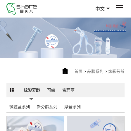
中文
首页
>
品牌系列
>
炫彩芬龄
炫彩芬龄
可绮
雪玛丽
微醺蓝系列
新芬龄系列
摩登系列