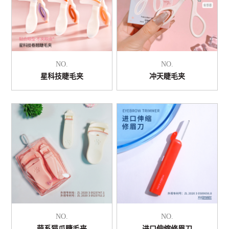
NO.
NO.
星科技睫毛夹
冲天睫毛夹
NO.
NO.
萌系猫爪睫毛夹
进口伸缩修眉刀