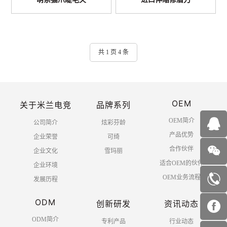
共 1 页 4 条
OEM
关于米兰电竞
品牌系列
OEM简介
公司简介
炫彩芬龄
产品优势
企业荣誉
可绮
合作伙伴
企业文化
雪玛丽
适合OEM的伙伴
企业环境
OEM业务流程
发展历程
ODM
创新研发
资讯动态
ODM简介
专利产品
行业动态