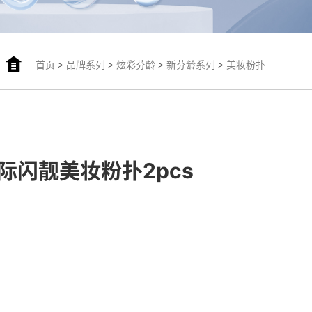
首页
>
品牌系列
>
炫彩芬龄
>
新芬龄系列
>
美妆粉扑
星际闪靓美妆粉扑2pcs