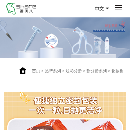
中文
首页
>
品牌系列
>
炫彩芬龄
>
新芬龄系列
>
化妆棉