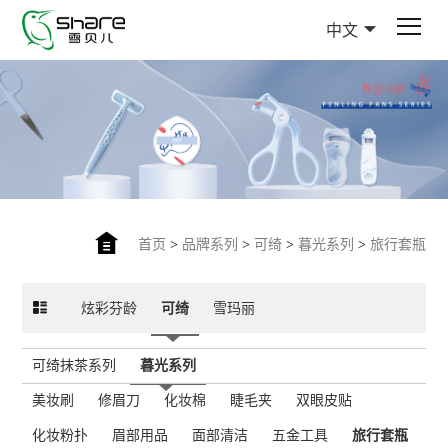
中文
首页
>
品牌系列
>
可绮
>
暮光系列
>
旅行套瓶
炫彩芬龄
可绮
雪玛丽
可绮抹茶系列
暮光系列
美妆刷
修眉刀
化妆棉
睫毛夹
双眼皮贴
化妆粉扑
眉部用品
面部清洁
五金工具
旅行套瓶