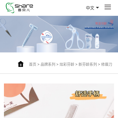
中文
首页
>
品牌系列
>
炫彩芬龄
>
新芬龄系列
>
修眉刀