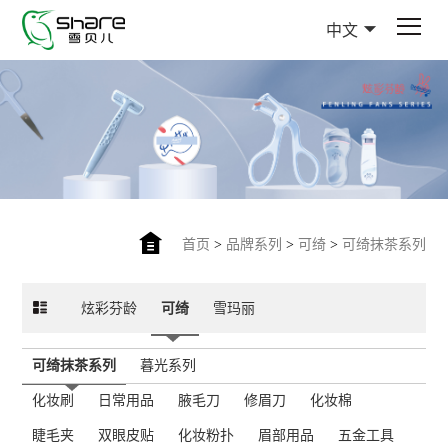
中文
首页
>
品牌系列
>
可绮
>
可绮抹茶系列
炫彩芬龄
可绮
雪玛丽
可绮抹茶系列
暮光系列
化妆刷
日常用品
腋毛刀
修眉刀
化妆棉
睫毛夹
双眼皮贴
化妆粉扑
眉部用品
五金工具