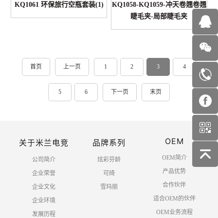
KQ1061 环保旅行空瓶套装(1)
KQ1058-KQ1059-冲天卷翘卷翘
睫毛夹-局部睫毛夹
首页
上一页
1
2
3
4
5
6
下一页
末页
OEM
关于米兰电竞
品牌系列
OEM简介
公司简介
炫彩芬龄
产品优势
企业荣誉
可绮
合作伙伴
企业文化
雪玛丽
适合OEM的伙伴
企业环境
OEM业务流程
发展历程