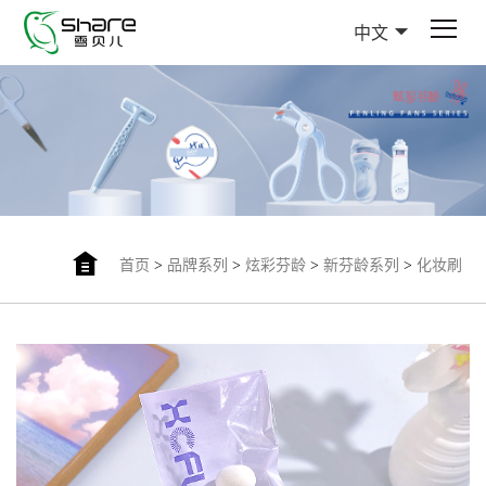
中文
首页
>
品牌系列
>
炫彩芬龄
>
新芬龄系列
>
化妆刷